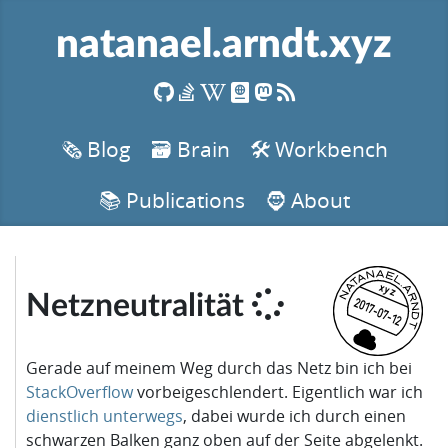
natanael.arndt.xyz
🗞️ Blog
🗃️ Brain
🛠️ Workbench
📚 Publications
🧔 About
xyz
Netzneutralität
2017-07-12
Gerade auf meinem Weg durch das Netz bin ich bei
StackOverflow
vorbeigeschlendert. Eigentlich war ich
dienstlich unterwegs
, dabei wurde ich durch einen
schwarzen Balken ganz oben auf der Seite abgelenkt.