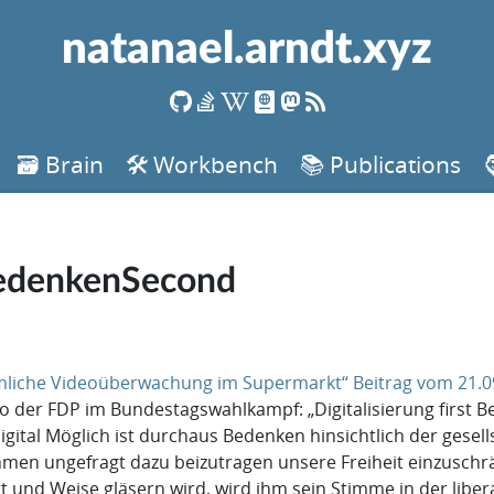
natanael.arndt.xyz
🗃️ Brain
🛠️ Workbench
📚 Publications
tBedenkenSecond
imliche Videoüberwachung im Supermarkt“ Beitrag vom 21.0
 der FDP im Bundestagswahlkampf: „Digitalisierung first Be
igital Möglich ist durchaus Bedenken hinsichtlich der gese
nehmen ungefragt dazu beizutragen unsere Freiheit einzusc
rt und Weise gläsern wird, wird ihm sein Stimme in der li