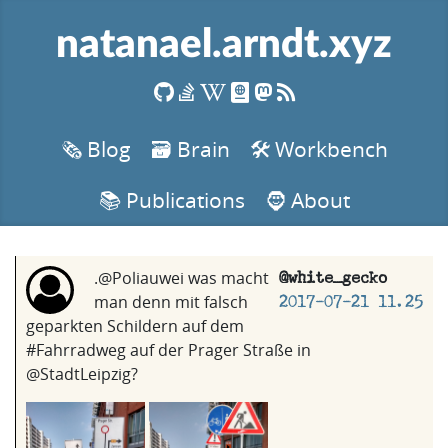
natanael.arndt.xyz
🗞️ Blog
🗃️ Brain
🛠️ Workbench
📚 Publications
🧔 About
.@Poliauwei was macht
@white_gecko
man denn mit falsch
2017-07-21 11.25
geparkten Schildern auf dem
#Fahrradweg auf der Prager Straße in
@StadtLeipzig?